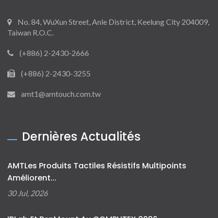
No. 84, WuXun Street, Anle District, Keelung City 204009,
Taiwan R.O.C.
(+886) 2-2430-2666
(+886) 2-2430-3255
amt1@amtouch.com.tw
Dernières Actualités
AMTLes Produits Tactiles Résistifs Multipoints
Améliorent...
30 Jul, 2026