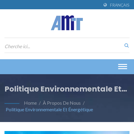
FRANÇAIS
Togg
navig
Politique Environnementale Et
Énergétique
Home
/
À Propos De Nous
/
Politique Environnementale Et Énergétique