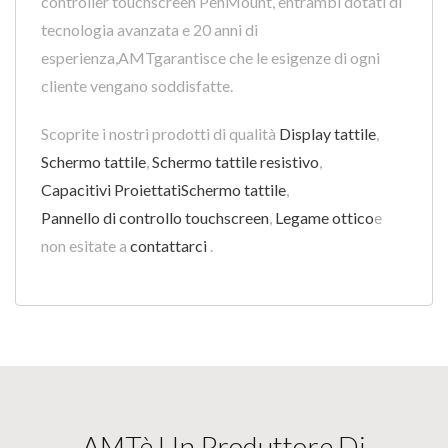
controller touchscreen PenMount, entrambi dotati di
tecnologia avanzata e 20 anni di
esperienza,AMTgarantisce che le esigenze di ogni
cliente vengano soddisfatte.
Scoprite i nostri prodotti di qualità
Display tattile
,
Schermo tattile
,
Schermo tattile resistivo
,
Capacitivi ProiettatiSchermo tattile
,
Pannello di controllo touchscreen
,
Legame ottico
e
non esitate a
contattarci
.
AMTè Un Produttore Di