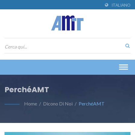
ITALIANO
Togg
navig
PerchéAMT
Home
/
Dicono Di Noi
/
PerchéAMT