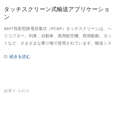
くは決済情報も処理するため、データセキュリティ対策も
タッチスクリーン式輸送アプリケーショ
必要となります。
ン
AMT投影型静電容量式（PCAP）タッチスクリーンは、ヘ
リコプター、列車、自動車、商用航空機、商用船舶、ヨッ
トなど、さまざまな乗り物で使用されています。輸送シス
テムはほぼあらゆる環境を走行するため、車両に搭載され
続きを読む
る投影型静電容量式（PCAP）タッチスクリーンは、気候
や環境に適応しつつ、多様な輸送モードに対応できる汎用
性を維持する必要があります。また、大量の乗客を輸送す
る輸送システムは、政府が定める安全性と信頼性の基準を
満たさなければなりません。
結果 1 - 6 の 6