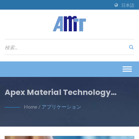
日本語
Togg
navig
Apex Material Technology
Corporation
Home
/
アプリケーション