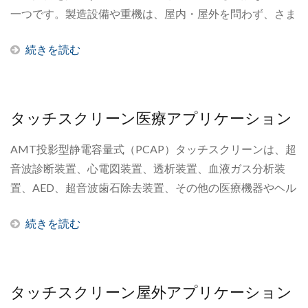
一つです。製造設備や重機は、屋内・屋外を問わず、さま
ざまな気候や場所で広く使用されています。また、近くに
続きを読む
は他の電子機器が設置されていることが多く、ノイズ干渉
の原因となります。投影型静電容量方式（PCAP）タッチ
スクリーンは、露出したり、酷使されたりする可能性もあ
ります。産業用途では、最高の精度、信頼性、安全性が求
タッチスクリーン医療アプリケーション
められます。産業システムに設置された投影型静電容量方
式（PCAP）タッチスクリーンは、ノイズ干渉を発生させ
AMT投影型静電容量式（PCAP）タッチスクリーンは、超
る機器に囲まれ、過酷な環境下でも、コマンドの発行に失
音波診断装置、心電図装置、透析装置、血液ガス分析装
敗したり、誤ったコマンドを発行したりすることは許され
置、AED、超音波歯石除去装置、その他の医療機器やヘル
ません。
スケア機器に搭載されています。投影型静電容量式
続きを読む
（PCAP）タッチスクリーンは現在、医療機器やヘルスケ
ア機器の一般的な構成要素となっていますが、病院や介護
施設などの医療現場では、いくつかの課題が存在します。
タッチスクリーン屋外アプリケーション