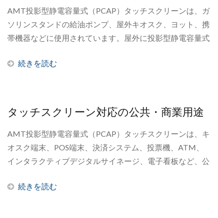
AMT投影型静電容量式（PCAP）タッチスクリーンは、ガ
ソリンスタンドの給油ポンプ、屋外キオスク、ヨット、携
帯機器などに使用されています。屋外に投影型静電容量式
（PCAP）タッチスクリーンを設置する場合、多くの場
続きを読む
合、追加の課題が生じます。屋根のない場所に設置された
投影型静電容量式（PCAP）タッチスクリーンは、天候、
日光、飛来物などの厳しい環境にさらされます。最も過酷
な環境下で使用されるため、投影型静電容量式（PCAP）
タッチスクリーン対応の公共・商業用途
タッチスクリーンは、灼熱の夏から氷点下の冬への移行、
紫外線による損傷、そして時折発生する破壊行為といった
AMT投影型静電容量式（PCAP）タッチスクリーンは、キ
被害を最も受けやすいのです。
オスク端末、POS端末、決済システム、投票機、ATM、
インタラクティブデジタルサイネージ、電子看板など、公
共の商業システムで広く使用されています。屋外の公共ス
続きを読む
ペースでは、商業用投影型静電容量式（PCAP）タッチス
クリーンは厳しい天候に耐える必要があり、人通りの多い
場所ではその耐久性が試されます。これらのシステムの多