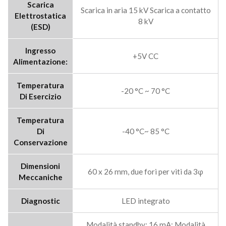
Scarica
Scarica in aria 15 kV Scarica a contatto
Elettrostatica
8 kV
(ESD)
Ingresso
+5V CC
Alimentazione:
Temperatura
-20 °C ~ 70 °C
Di Esercizio
Temperatura
Di
-40 °C~ 85 °C
Conservazione
Dimensioni
60 x 26 mm, due fori per viti da 3φ
Meccaniche
Diagnostic
LED integrato
Modalità standby: 16 mA; Modalità