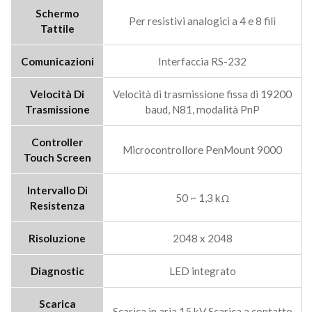
Schermo
Per resistivi analogici a 4 e 8 fili
Tattile
Comunicazioni
Interfaccia RS-232
Velocità Di
Velocità di trasmissione fissa di 19200
Trasmissione
baud, N81, modalità PnP
Controller
Microcontrollore PenMount 9000
Touch Screen
Intervallo Di
50 ~ 1,3 kΩ
Resistenza
Risoluzione
2048 x 2048
Diagnostic
LED integrato
Scarica
Scarica in aria 15 kV Scarica a contatto