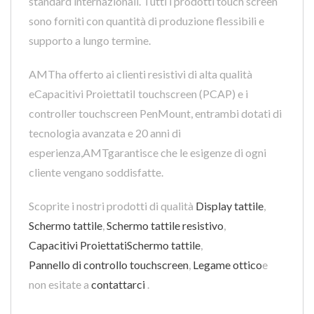
standard internazionali. Tutti i prodotti touch screen
sono forniti con quantità di produzione flessibili e
supporto a lungo termine.
AMTha offerto ai clienti resistivi di alta qualità
eCapacitivi ProiettatiI touchscreen (PCAP) e i
controller touchscreen PenMount, entrambi dotati di
tecnologia avanzata e 20 anni di
esperienza,AMTgarantisce che le esigenze di ogni
cliente vengano soddisfatte.
Scoprite i nostri prodotti di qualità
Display tattile
,
Schermo tattile
,
Schermo tattile resistivo
,
Capacitivi ProiettatiSchermo tattile
,
Pannello di controllo touchscreen
,
Legame ottico
e
non esitate a
contattarci
.