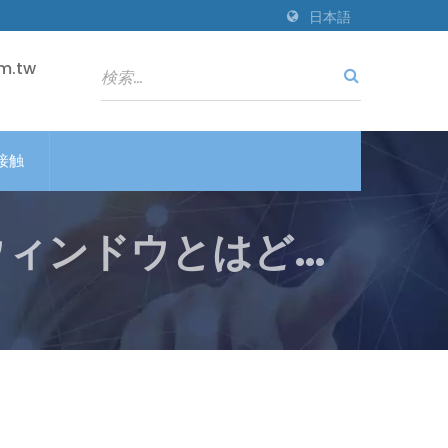
日本語
m.tw
接触
ウィンドウとはどう