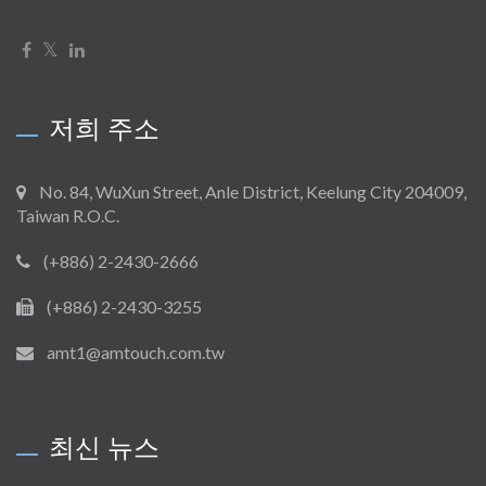
저희 주소
No. 84, WuXun Street, Anle District, Keelung City 204009,
Taiwan R.O.C.
(+886) 2-2430-2666
(+886) 2-2430-3255
amt1@amtouch.com.tw
최신 뉴스