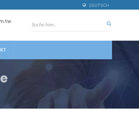
DEUTSCH
m.tw
KT
te