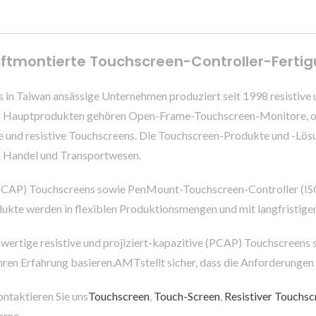
tiftmontierte Touchscreen-Controller-Fert
 Taiwan ansässige Unternehmen produziert seit 1998 resistive u
n Hauptprodukten gehören Open-Frame-Touchscreen-Monitore, opt
ve und resistive Touchscreens. Die Touchscreen-Produkte und -Lö
em Handel und Transportwesen.
ive (PCAP) Touchscreens sowie PenMount-Touchscreen-Controller (
dukte werden in flexiblen Produktionsmengen und mit langfristig
wertige resistive und projiziert-kapazitive (PCAP) Touchscreens
ahren Erfahrung basieren.AMTstellt sicher, dass die Anforderungen
ontaktieren Sie uns
Touchscreen
,
Touch-Screen
,
Resistiver Touchsc
rne .