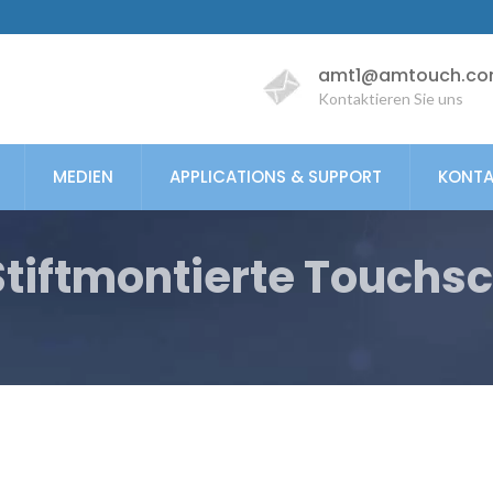
amt1@amtouch.co
Kontaktieren Sie uns
MEDIEN
APPLICATIONS & SUPPORT
KONTA
Stiftmontierte Touchs