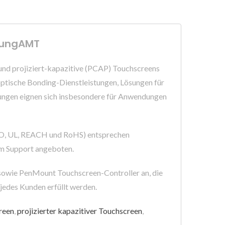
igungAMT
nd projiziert-kapazitive (PCAP) Touchscreens
ische Bonding-Dienstleistungen, Lösungen für
sungen eignen sich insbesondere für Anwendungen
ISO, UL, REACH und RoHS) entsprechen
em Support angeboten.
 sowie PenMount Touchscreen-Controller an, die
 jedes Kunden erfüllt werden.
reen
,
projizierter kapazitiver Touchscreen
,