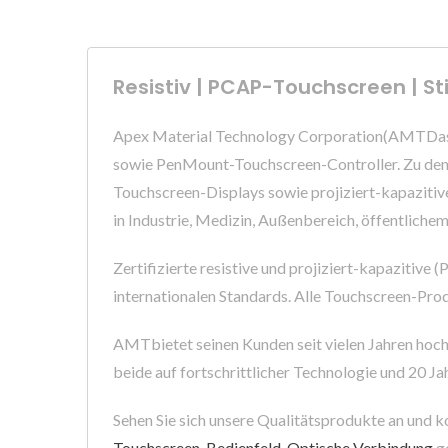
Resistiv | PCAP-Touchscreen | S
Apex Material Technology Corporation(AMTDas in
sowie PenMount-Touchscreen-Controller. Zu de
Touchscreen-Displays sowie projiziert-kapaziti
in Industrie, Medizin, Außenbereich, öffentlich
Zertifizierte resistive und projiziert-kapazit
internationalen Standards. Alle Touchscreen-Pro
AMTbietet seinen Kunden seit vielen Jahren hoch
beide auf fortschrittlicher Technologie und 20 J
Sehen Sie sich unsere Qualitätsprodukte an und k
Touchscreen-Bedienfeld
,
Optische Verbindung
ge