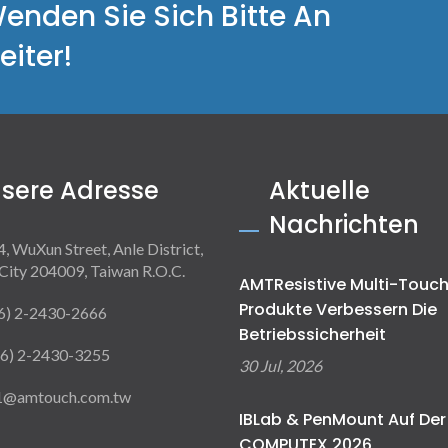
Wenden Sie Sich Bitte An
iter!
sere Adresse
Aktuelle
Nachrichten
4, WuXun Street, Anle District,
City 204009, Taiwan R.O.C.
AMTResistive Multi-Touc
Produkte Verbessern Die
6) 2-2430-2666
Betriebssicherheit
6) 2-2430-3255
30 Jul, 2026
1@amtouch.com.tw
IBLab & PenMount Auf Der
COMPUTEX 2026