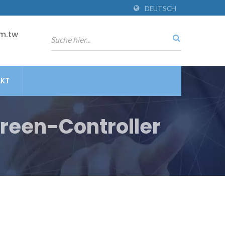
DEUTSCH
m.tw
KT
creen-Controller