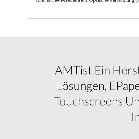
AMTist Ein Herst
Lösungen, EPap
Touchscreens Un
I