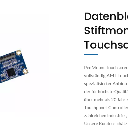
Datenbl
Stiftmon
Touchsc
PenMount Touchscreen
vollständig.AMTTouch
spezialisierter Anbie
der für höchste Qualit
über mehr als 20 Jahre
Touchpanel-Controlle
zahlreichen Industrie
Unsere Kunden schätze