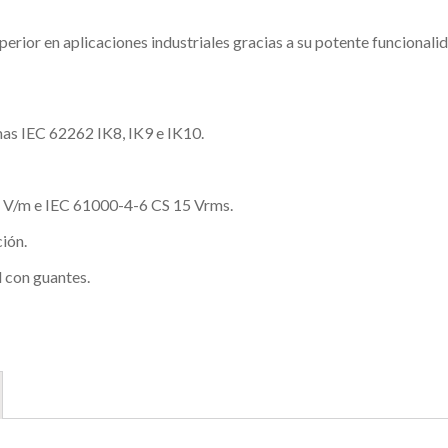
rior en aplicaciones industriales gracias a su potente funcionali
mas IEC 62262 IK8, IK9 e IK10.
 V/m e IEC 61000-4-6 CS 15 Vrms.
ión.
d con guantes.