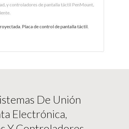
ad, y controladores de pantalla táctil PenMount,
iente.
 proyectada
,
Placa de control de pantalla táctil
,
Sistemas De Unión
ta Electrónica,
es Y Controladores