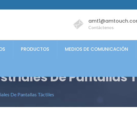
amt1@amtouch.co
Contáctenos
OS
PRODUCTOS
MEDIOS DE COMUNICACIÓN
striales De Pantallas T
iales De Pantallas Táctiles