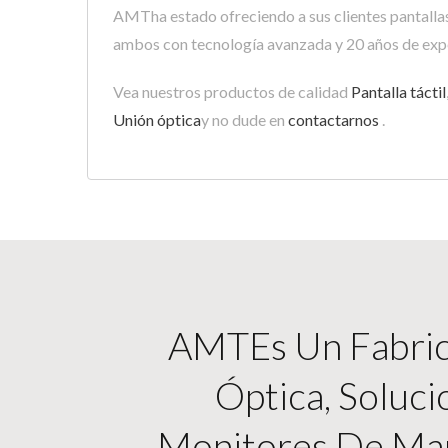
AMTha estado ofreciendo a sus clientes pantallas 
ambos con tecnología avanzada y 20 años de expe
Vea nuestros productos de calidad
Pantalla táctil
Unión óptica
y no dude en
contactarnos
.
AMTEs Un Fabrica
Óptica, Soluci
Monitores De Marc