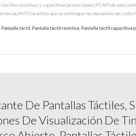
táctiles resistivas y capacitivas proyectadas (PCAP) de alta calid
riencia,AMTGarantiza que se satisfagan las demandas de cada cl
,
Pantalla táctil
,
Pantalla táctil resistiva
,
Pantalla táctil capacitiva
nte De Pantallas Táctiles, 
ones De Visualización De Tin
o Abierto, Pantallas Táctil