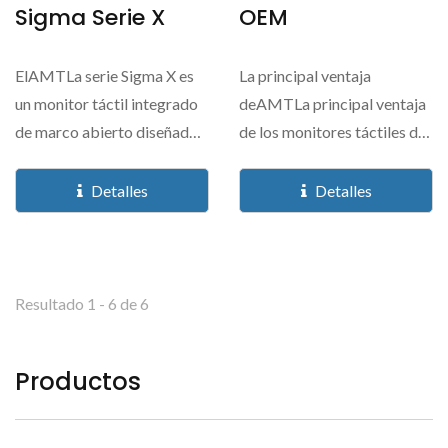
Sigma Serie X
OEM
ElAMTLa serie Sigma X es
La principal ventaja
un monitor táctil integrado
deAMTLa principal ventaja
de marco abierto diseñado
de los monitores táctiles de
para simplificar...
marco abierto...
Detalles
Detalles
Resultado 1 - 6 de 6
Productos