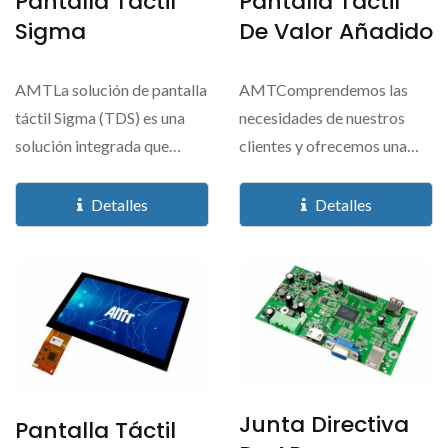
Pantalla Táctil
Pantalla Táctil
Sigma
De Valor Añadido
AMTLa solución de pantalla
AMTComprendemos las
táctil Sigma (TDS) es una
necesidades de nuestros
solución integrada que
clientes y ofrecemos una
ofrece alto...
gama completa de
soluciones...
Detalles
Detalles
Junta Directiva
Pantalla Táctil