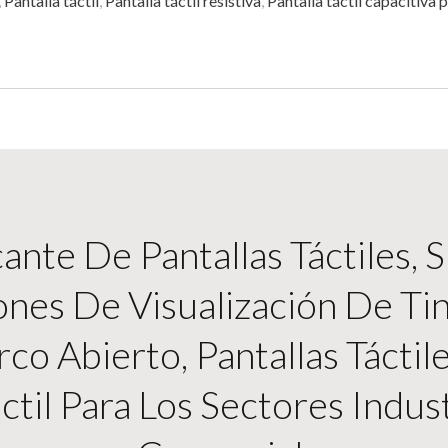
,
Pantalla táctil
,
Pantalla táctil resistiva
,
Pantalla táctil capacitiva
nte De Pantallas Táctiles, 
ones De Visualización De Tin
o Abierto, Pantallas Táctil
ctil Para Los Sectores Indus