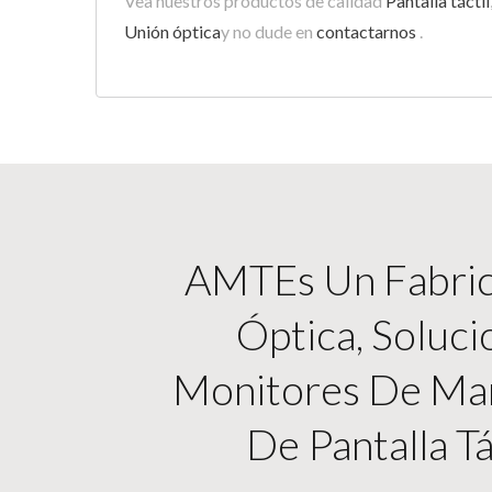
Vea nuestros productos de calidad
Pantalla táctil
Unión óptica
y no dude en
contactarnos
.
AMTEs Un Fabrica
Óptica, Soluci
Monitores De Marc
De Pantalla Tá