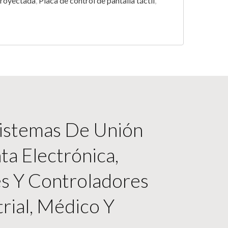
 proyectada
,
Placa de control de pantalla táctil
,
Sistemas De Unión
ta Electrónica,
es Y Controladores
trial, Médico Y