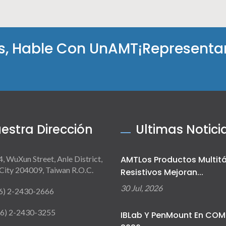
es, Hable Con UnAMT¡Representa
estra Dirección
Ultimas Notici
4, WuXun Street, Anle District,
AMTLos Productos Multitá
City 204009, Taiwan R.O.C.
Resistivos Mejoran...
30 Jul, 2026
6) 2-2430-2666
6) 2-2430-3255
IBLab Y PenMount En CO