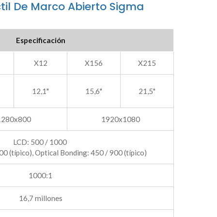
ctil De Marco Abierto Sigma
Especificación
X12
X156
X215
12,1"
15,6"
21,5"
1280x800
1920x1080
LCD: 500 / 1000
0 (típico), Optical Bonding: 450 / 900 (típico)
1000:1
16,7 millones