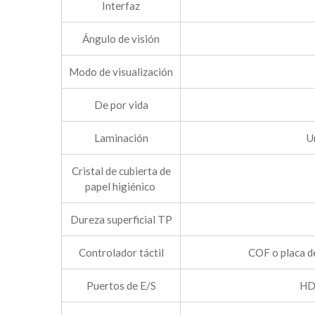
Interfaz
Ángulo de visión
Modo de visualización
De por vida
Laminación
U
Cristal de cubierta de
papel higiénico
Dureza superficial TP
Controlador táctil
COF o placa d
Puertos de E/S
HDM