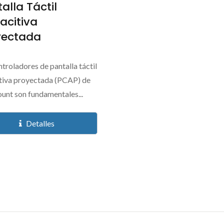
alla Táctil
acitiva
yectada
troladores de pantalla táctil
tiva proyectada (PCAP) de
nt son fundamentales...
Detalles