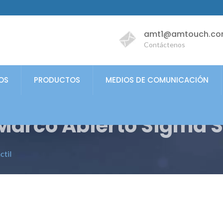
amt1@amtouch.co
Contáctenos
OS
PRODUCTOS
MEDIOS DE COMUNICACIÓN
 Marco Abierto Sigma S
ctil