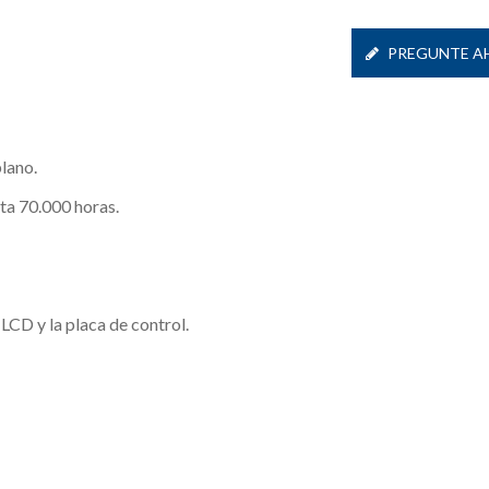
PREGUNTE A
lano.
sta 70.000 horas.
 LCD y la placa de control.
vicio De Unión Óptica
Pantalla Táctil Si