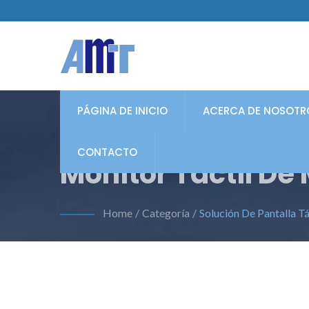
PÁGINA DE INICIO
ACERCA DE NOSOTR
CONTACTO
Monitor Táctil De
Home
/
Categoría
/
Solución De Pantalla Tá