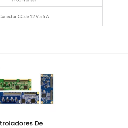
Conector CC de 12 V a 5 A
troladores De