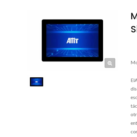
M
S
Mo
El
dis
es
tác
ot
ent
com