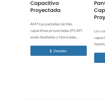
Capacitiva
Pant
Proyectada
Cap
Pro
AMTLas pantallas táctiles
capacitivas proyectadas (PCAP)
Los con
están diseñadas y fabricadas
capaci
específicamente...
PenMou
Detalles