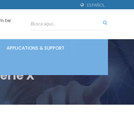
ESPAÑOL
m.tw
APPLICATIONS & SUPPORT
erie X