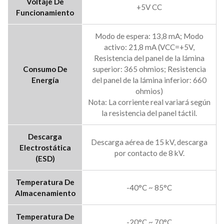
Voltaje De
+5V CC
Funcionamiento
Modo de espera: 13,8 mA; Modo
activo: 21,8 mA (VCC=+5V,
Resistencia del panel de la lámina
Consumo De
superior: 365 ohmios; Resistencia
Energía
del panel de la lámina inferior: 660
ohmios)
Nota: La corriente real variará según
la resistencia del panel táctil.
Descarga
Descarga aérea de 15 kV, descarga
Electrostática
por contacto de 8 kV.
(ESD)
Temperatura De
-40°C ~ 85°C
Almacenamiento
Temperatura De
-20°C ~ 70°C