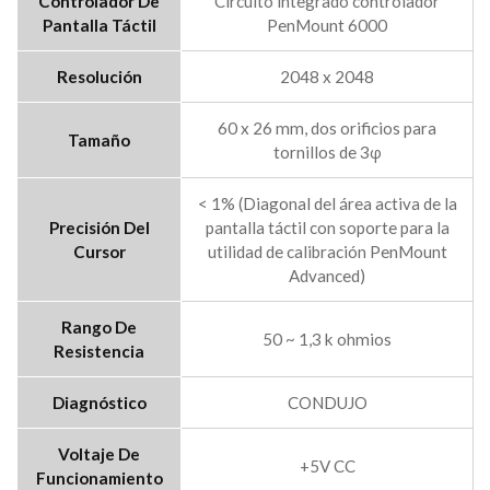
Controlador De
Circuito integrado controlador
Pantalla Táctil
PenMount 6000
Resolución
2048 x 2048
60 x 26 mm, dos orificios para
Tamaño
tornillos de 3φ
< 1% (Diagonal del área activa de la
Precisión Del
pantalla táctil con soporte para la
Cursor
utilidad de calibración PenMount
Advanced)
Rango De
50 ~ 1,3 k ohmios
Resistencia
Diagnóstico
CONDUJO
Voltaje De
+5V CC
Funcionamiento