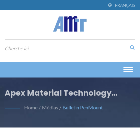
FRANÇAIS
Togg
navig
Apex Material Technology
Corporation
Home
/
Médias
/
Bulletin PenMount