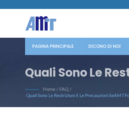
PAGINA PRINCIPALE
DICONO DI NOI
Quali Sono Le Res
Prodotti PCAP OCA
Home
/
FAQ
/
Quali Sono Le Restrizioni E Le Precauzioni SeAMTFo
Clienti Di Incolla