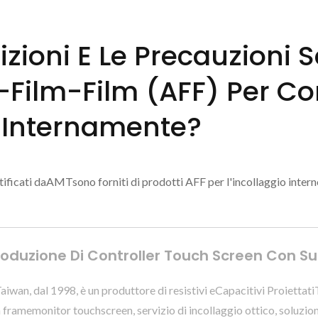
rizioni E Le Precauzioni
Film-Film (AFF) Per Cons
ro Internamente?
tificati daAMTsono forniti di prodotti AFF per l'incollaggio intern
 Produzione Di Controller Touch Screen Con 
an, dal 1998, è un produttore di resistivi eCapacitivi Proiettati
 framemonitor touchscreen, servizio di incollaggio ottico, soluzio