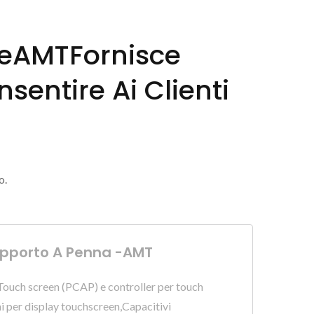
 SeAMTFornisce
entire Ai Clienti
o.
Supporto A Penna -AMT
Touch screen (PCAP) e controller per touch
ni per display touchscreen,Capacitivi