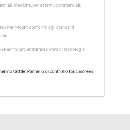
striali, mediche, per esterni, commerciali,
creen PenMount conformi agli standard
ine.
reen PenMount, entrambi dotati di tecnologia
hermo tattile
,
Pannello di controllo touchscreen
,