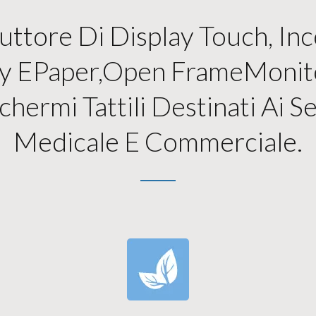
tore Di Display Touch, Inco
ay EPaper,open FrameMonitor
hermi Tattili Destinati Ai Se
Medicale E Commerciale.