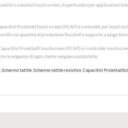
odotti e soluzioni touch screen, in particolare per applicazioni indu
apacitivi ProiettatiTouch screen (PCAP) e controller per touch s
forniti con quantità di produzione flessibili e supporto a lungo term
à eCapacitivi ProiettatiI touchscreen (PCAP) e i controller touchsc
he le esigenze di ogni cliente vengano soddisfatte.
,
Schermo tattile
,
Schermo tattile resistivo
,
Capacitivi ProiettatiSc