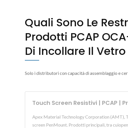
Quali Sono Le Rest
Prodotti PCAP OCA-
Di Incollare Il Vet
Solo i distributori con capacità di assemblaggio e cer
Touch Screen Resistivi | PCAP |
Apex Material Technology Corporation (AMT), Taiw
screen PenMount. Prodotti principali, tra cuiopen