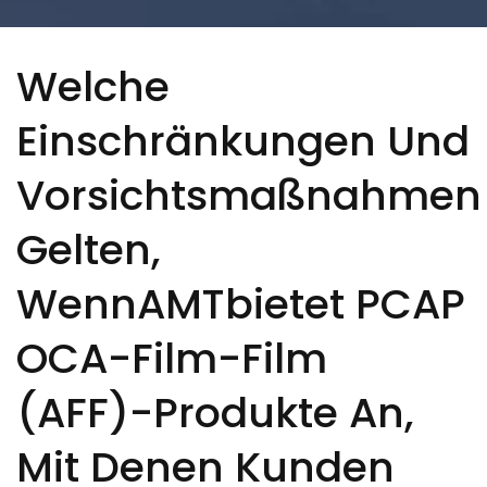
Mit Denen Kunden Glas Im
Eigenen Haus Verkleben
Welche
Können?
Einschränkungen Und
Vorsichtsmaßnahmen
Gelten,
WennAMTbietet PCAP
OCA-Film-Film
(AFF)-Produkte An,
Mit Denen Kunden