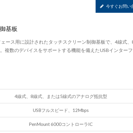
今すぐお問い
制御基板
Bインターフェース用に設計されたタッチスクリーン制御基板で、4線式、
。複数のデバイスをサポートする機能を備えたUSBインター
4線式、8線式、または5線式のアナログ抵抗型
光学貼合サービス
シグマタッチディスプ
USBフルスピード、12Mbps
PenMount 6000コントローラIC