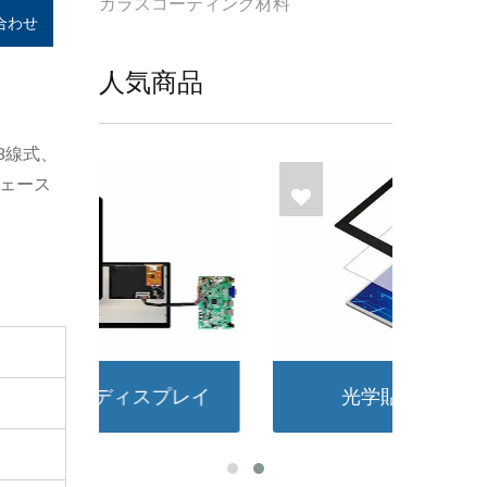
ガラスコーティング材料
合わせ
人気商品
8線式、
フェース
レイ
光学貼合サービス
シ