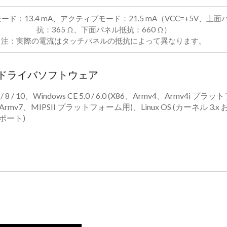
ド：13.4 mA、アクティブモード：21.5 mA（VCC=+5V、上面
抗：365 Ω、下面パネル抵抗：660 Ω）
注：実際の電流はタッチパネルの抵抗によって異なります。
用ドライバソフトウェア
sta / 7 / 8 / 10、Windows CE 5.0 / 6.0 (X86、Armv4、Armv4i 
X86、Armv7、MIPSII プラットフォーム用)、Linux OS (カーネル 3.x 
サポート)
ー