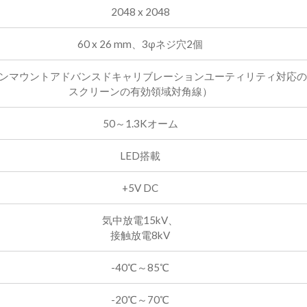
2048 x 2048
60 x 26 mm、3φネジ穴2個
ペンマウントアドバンスドキャリブレーションユーティリティ対応
スクリーンの有効領域対角線）
50～1.3Kオーム
LED搭載
+5V DC
気中放電15kV、
接触放電8kV
-40℃～85℃
-20℃～70℃