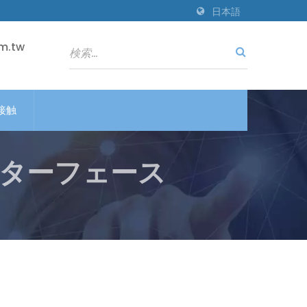
日本語
m.tw
接触
ンターフェース