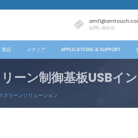
amt1@amtouch.co
お問い合わせ
製品
メディア
APPLICATIONS & SUPPORT
リーン制御基板USBイ
スクリーンソリューション