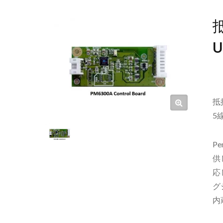
抵
5
P
供
応
グ
内