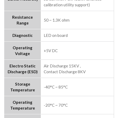
calibration utility support)
Resistance
50 ~ 1.3K ohm
Range
Diagnostic
LED on board
Operating
+5V DC
Voltage
Electro Static
Air Discharge 15KV ,
Discharge (ESD)
Contact Discharge 8KV
Storage
-40°C ~ 85°C
Temperature
Operating
-20°C ~ 70°C
Temperature