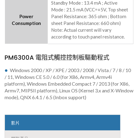
Standby Mode : 13.4 mA ; Active
Mode : 21.5 mA (VCC=+5V, Top sheet
Power
Panel Resistance: 365 ohm ; Bottom
Consumption
sheet Panel Resistance: 660 ohm)
Note: Actual current will vary
according to touch panel resistance.
PM6300A 電阻式觸控控制板驅動程式
Windows 2000 / XP / XPE / 2003 / 2008 / Vista / 7 / 8 / 10
/ 11, Windows CE 5.0 / 6.0 (for X86, Armv4, Armv4i
platform), Windows Embedded Compact 7 / 2013 (for X86,
Armv7, MIPSII platform), Linux OS (Kernel 3.x and X-Window
mode), QNX 6.4.1 / 6.5 (Inbox support)
影片