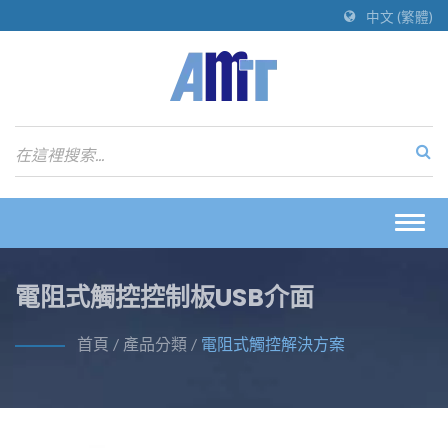
中文 (繁體)
Togg
navig
電阻式觸控控制板USB介面
首頁
/
產品分類
/
電阻式觸控解決方案