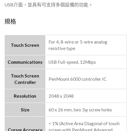
USB介面，並具有可支持多個設備的功能。
規格
For 4, 8-wire or 5-wire analog
Touch Screen
resistive type
Communications
USB Full-speed, 12Mbps
Touch Screen
PenMount 6000 controller IC
Controller
Resolution
2048 x 2048
Size
60 x 26 mm, two 3φ screw holes
< 1% (Active Area Diagonal of touch
Cursor Accuracy
screen with PenMount Advanced