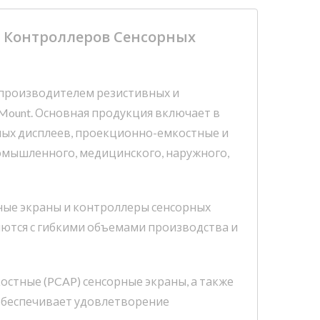
о Контроллеров Сенсорных
ся производителем резистивных и
Mount. Основная продукция включает в
рных дисплеев, проекционно-емкостные и
ромышленного, медицинского, наружного,
ные экраны и контроллеры сенсорных
ются с гибкими объемами производства и
тные (PCAP) сенсорные экраны, а также
обеспечивает удовлетворение