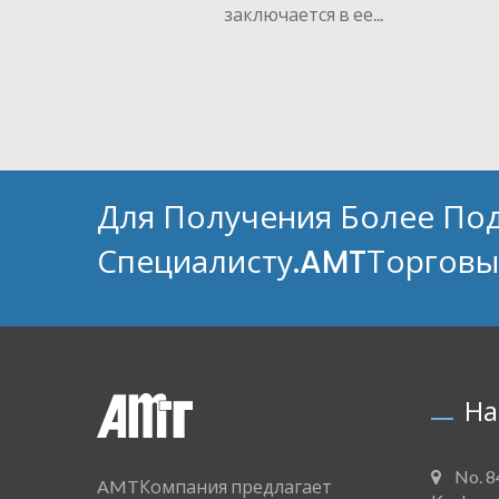
заключается в ее...
Для Получения Более По
Специалисту.AMTТорговы
На
No. 8
AMTКомпания предлагает