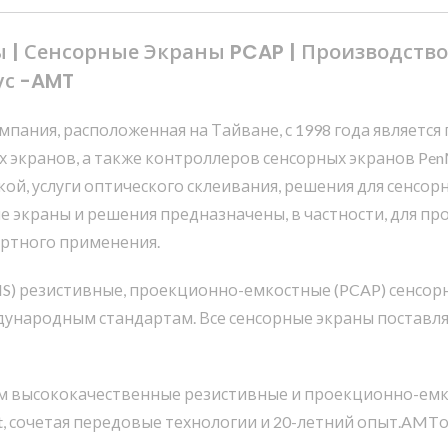
 | Сенсорные Экраны PCAP | Производств
ус -AMT
Компания, расположенная на Тайване, с 1998 года являет
 экранов, а также контроллеров сенсорных экранов Pen
ой, услуги оптического склеивания, решения для сенсо
е экраны и решения предназначены, в частности, для п
ортного применения.
HS) резистивные, проекционно-емкостные (PCAP) сенсор
ународным стандартам. Все сенсорные экраны поставля
 высококачественные резистивные и проекционно-емкос
, сочетая передовые технологии и 20-летний опыт.AMT