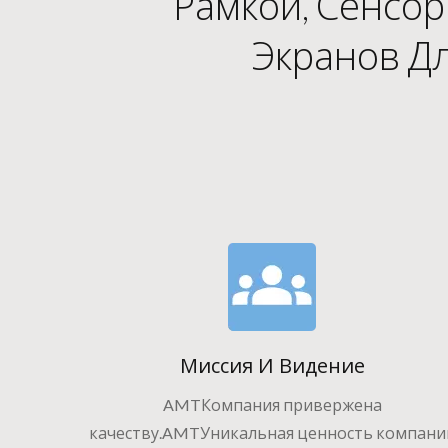
Рамкой, Сенсо
Экранов Д
Миссия И Видение
AMTКомпания привержена
качеству.AMTУникальная ценность компани