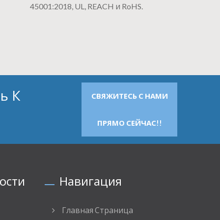
45001:2018, UL, REACH и RoHS.
ь К
СВЯЖИТЕСЬ С НАМИ
ПРЯМО СЕЙЧАС!!
ости
Навигация
Главная Страница