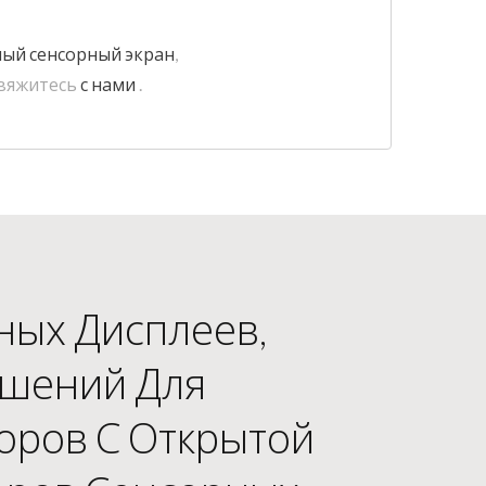
ый сенсорный экран
,
свяжитесь
с нами
.
ных Дисплеев,
ешений Для
оров С Открытой