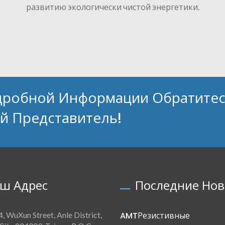
развитию экологически чистой энергетики.
дробной Информации Обратитес
й Представитель!
ш Адрес
Последние Нов
4, WuXun Street, Anle District,
AMTРезистивные