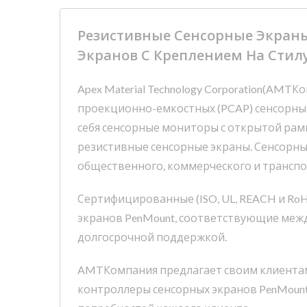
Резистивные Сенсорные Экраны
Экранов С Креплением На Стил
Apex Material Technology Corporation(AMT
проекционно-емкостных (PCAP) сенсорных
себя сенсорные мониторы с открытой рамк
резистивные сенсорные экраны. Сенсорны
общественного, коммерческого и трансп
Сертифицированные (ISO, UL, REACH и Ro
экранов PenMount, соответствующие межд
долгосрочной поддержкой.
AMTКомпания предлагает своим клиентам
контроллеры сенсорных экранов PenMount