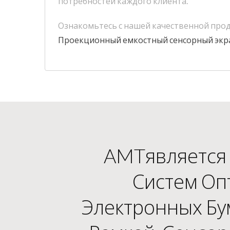
потребностей каждого клиента.
Ознакомьтесь с нашей качественной про
Проекционный емкостный сенсорный экр
AMTявляется 
Систем Оп
Электронных Бу