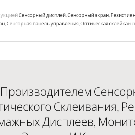
дукцией
Сенсорный дисплей
,
Сенсорный экран
,
Резистивн
ан
,
Сенсорная панель управления
,
Оптическая склейка
и 
Производителем Сенсор
тического Склеивания, Р
мажных Дисплеев, Монит