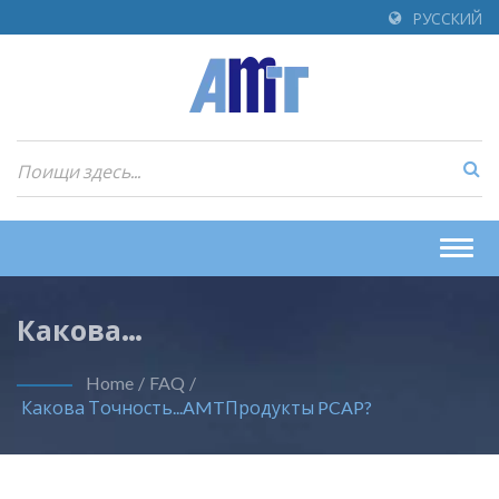
РУССКИЙ
Togg
navig
Какова
Точность...AMTПродукты
Home
/
FAQ
/
Какова Точность...AMTПродукты PCAP?
PCAP?