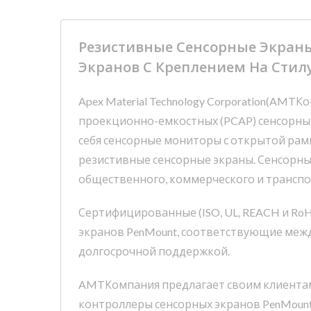
Резистивные Сенсорные Экраны
Экранов С Креплением На Стил
Apex Material Technology Corporation(AMT
проекционно-емкостных (PCAP) сенсорных
себя сенсорные мониторы с открытой рамк
резистивные сенсорные экраны. Сенсорны
общественного, коммерческого и трансп
Сертифицированные (ISO, UL, REACH и Ro
экранов PenMount, соответствующие межд
долгосрочной поддержкой.
AMTКомпания предлагает своим клиентам
контроллеры сенсорных экранов PenMount