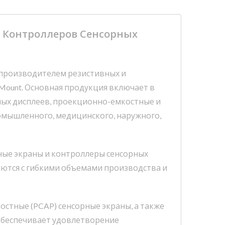
о Контроллеров Сенсорных
ся производителем резистивных и
Mount. Основная продукция включает в
рных дисплеев, проекционно-емкостные и
ромышленного, медицинского, наружного,
ные экраны и контроллеры сенсорных
ются с гибкими объемами производства и
тные (PCAP) сенсорные экраны, а также
обеспечивает удовлетворение