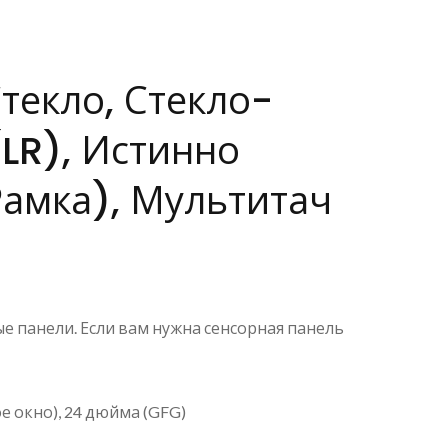
екло, Стекло-
LR), Истинно
Рамка), Мультитач
панели. Если вам нужна сенсорная панель
е окно), 24 дюйма (GFG)