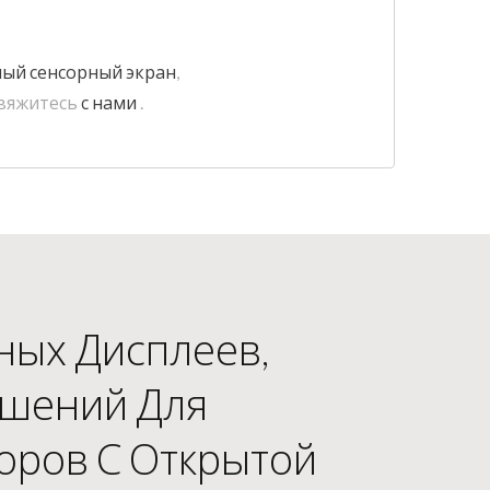
ый сенсорный экран
,
свяжитесь
с нами
.
ных Дисплеев,
ешений Для
оров С Открытой