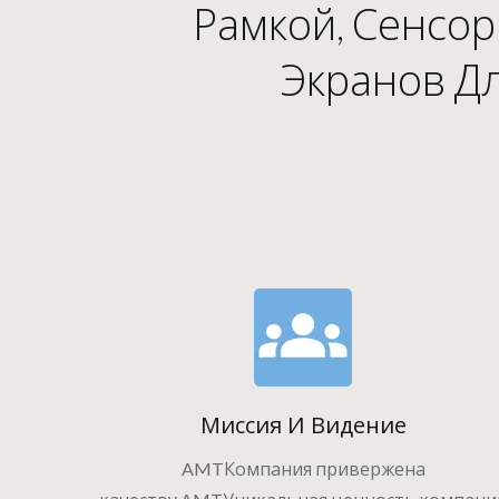
Рамкой, Сенсо
Экранов Д
Миссия И Видение
AMTКомпания привержена