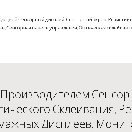
дукцией
Сенсорный дисплей
,
Сенсорный экран
,
Резистивн
ан
,
Сенсорная панель управления
,
Оптическая склейка
и 
Производителем Сенсор
тического Склеивания, Р
мажных Дисплеев, Монит