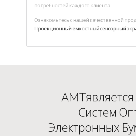
потребностей каждого клиента.
Ознакомьтесь с нашей качественной про
Проекционный емкостный сенсорный экр
AMTявляется 
Систем Оп
Электронных Бу