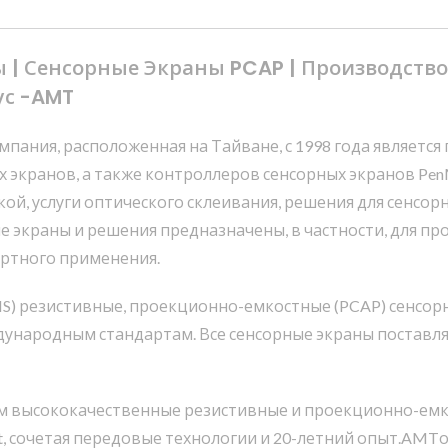
 | Сенсорные Экраны PCAP | Производств
ус -AMT
Компания, расположенная на Тайване, с 1998 года являет
 экранов, а также контроллеров сенсорных экранов Pen
ой, услуги оптического склеивания, решения для сенсо
е экраны и решения предназначены, в частности, для п
ортного применения.
HS) резистивные, проекционно-емкостные (PCAP) сенсор
ународным стандартам. Все сенсорные экраны поставля
 высококачественные резистивные и проекционно-емкос
, сочетая передовые технологии и 20-летний опыт.AMT