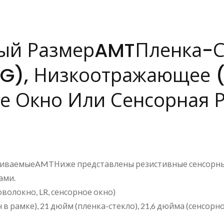
ый РазмерAMTПленка-Ст
G), Низкоотражающее (
е Окно Или Сенсорная 
ваемыеAMTНиже представлены резистивные сенсорные 
ами.
оволокно, LR, сенсорное окно)
в рамке), 21 дюйм (пленка-стекло), 21,6 дюйма (сенсорно