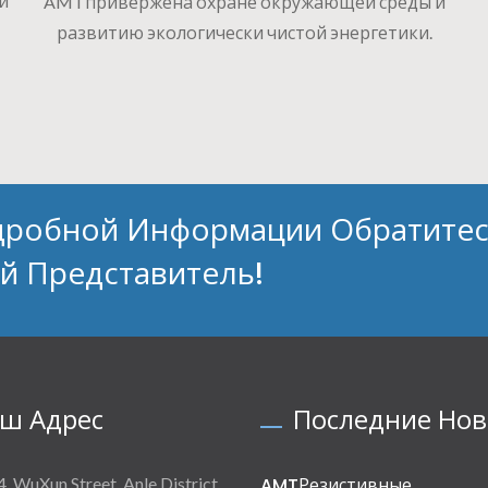
и
AMTпривержена охране окружающей среды и
развитию экологически чистой энергетики.
дробной Информации Обратитес
й Представитель!
ш Адрес
Последние Нов
4, WuXun Street, Anle District,
AMTРезистивные