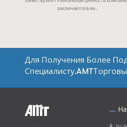
качеству.AMTУникальная ценность компани
заключается в ее...
Для Получения Более По
Специалисту.AMTТорговы
На
No. 8