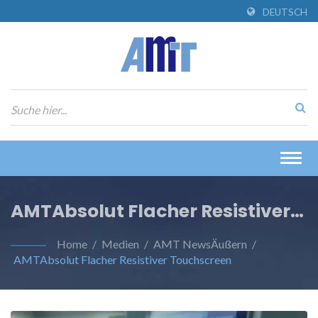
DEUTSCH
Togg
navig
AMTAbsolut Flacher Resistiver
Touchscreen
Home
/
Medien
/
AMT NewsÄußern
/
AMTAbsolut Flacher Resistiver Touchscreen