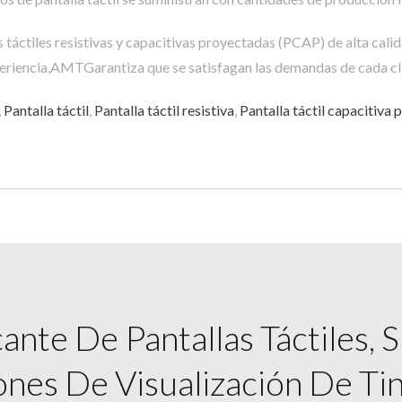
táctiles resistivas y capacitivas proyectadas (PCAP) de alta calid
riencia,AMTGarantiza que se satisfagan las demandas de cada cl
,
Pantalla táctil
,
Pantalla táctil resistiva
,
Pantalla táctil capacitiva
nte De Pantallas Táctiles, 
ones De Visualización De Tin