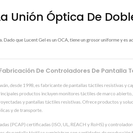
 Unión Óptica De Doble
 Dado que Lucent Gel es un OCA, tiene un grosor uniforme y es ade
 | Fabricación De Controladores De Pantalla
 desde 1998, es fabricante de pantallas táctiles resistivas y c
incipales productos incluyen monitores táctiles de marco abierto, 
 proyectadas y pantallas táctiles resistivas. Ofrece productos y sol
licas y de transporte.
ectadas (PCAP) certificadas (ISO, UL, REACH y RoHS) y controlado
os de pantalla táctil se suministran con cantidades de producción f