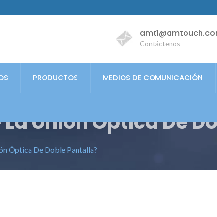
amt1@amtouch.co
Contáctenos
OS
PRODUCTOS
MEDIOS DE COMUNICACIÓN
a Unión Óptica De Dob
 Óptica De Doble Pantalla?