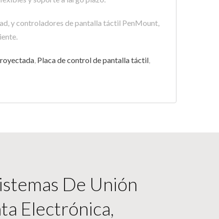
ad, y controladores de pantalla táctil PenMount,
iente.
 proyectada
,
Placa de control de pantalla táctil
,
Sistemas De Unión
ta Electrónica,