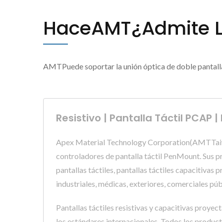
HaceAMT¿Admite La
AMTPuede soportar la unión óptica de doble pantalla.
Resistivo | Pantalla Táctil PCAP
Apex Material Technology Corporation(AMTTaiwán,
controladores de pantalla táctil PenMount. Sus pr
pantallas táctiles, pantallas táctiles capacitivas
industriales, médicas, exteriores, comerciales púb
Pantallas táctiles resistivas y capacitivas proy
los estándares internacionales. Todos los product