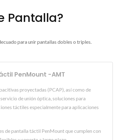
 Pantalla?
cuado para unir pantallas dobles o triples.
 Táctil PenMount -AMT
apacitivas proyectadas (PCAP), así como de
servicio de unión óptica, soluciones para
uciones táctiles especialmente para aplicaciones
res de pantalla táctil PenMount que cumplen con
lexibles y soporte a largo plazo.