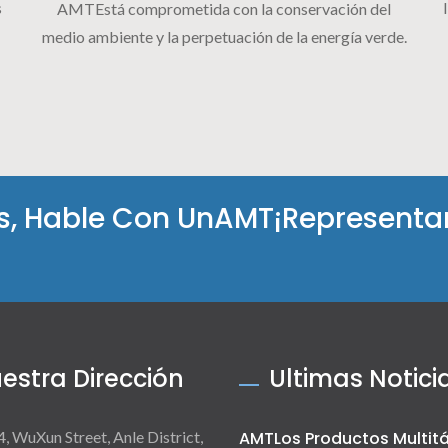
s
AMTEstá comprometida con la conservación del
medio ambiente y la perpetuación de la energía verde.
es, Hable Con UnAMT¡Representa
estra Dirección
Ultimas Notici
4, WuXun Street, Anle District,
AMTLos Productos Multitá