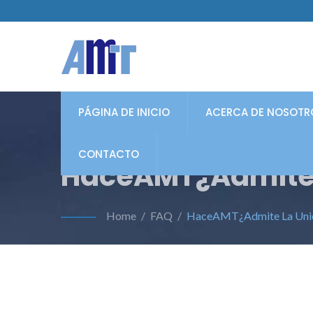
PÁGINA DE INICIO
ACERCA DE NOSOTR
CONTACTO
HaceAMT¿Admite L
Home
/
FAQ
/
HaceAMT¿Admite La Unión