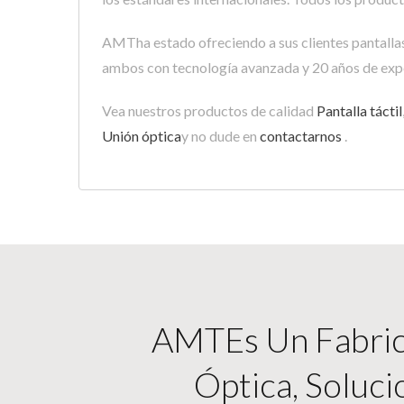
AMTha estado ofreciendo a sus clientes pantallas 
ambos con tecnología avanzada y 20 años de expe
Vea nuestros productos de calidad
Pantalla táctil
Unión óptica
y no dude en
contactarnos
.
AMTEs Un Fabrica
Óptica, Soluci