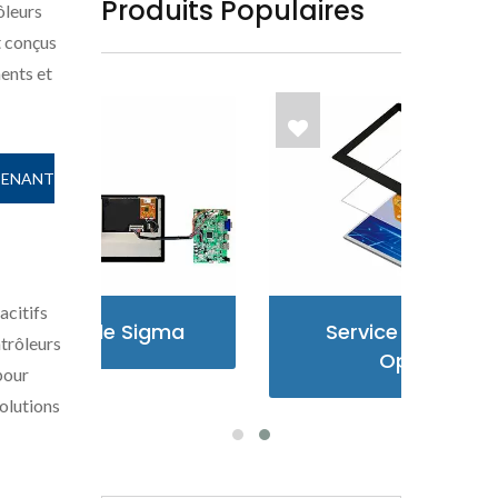
Produits Populaires
ôleurs
t conçus
ents et
TENANT
acitifs
ma
Service De Collage
É
ntrôleurs
Optique
pour
solutions