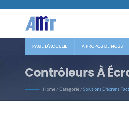
PAGE D'ACCUEIL
À PROPOS DE NOUS
Contrôleurs À Écra
Home
/
Catégorie
/
Solutions D'écrans Tact