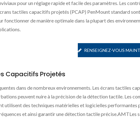
viviaux pour un réglage rapide et facile des paramètres. Les contr
écrans tactiles capacitifs projetés (PCAP) PenMount standard son
ur fonctionner de manière optimale dans la plupart des environnem
lications.
RENSEIGNEZ-VOUS MAIN
s Capacitifs Projetés
quentes dans de nombreux environnements. Les écrans tactiles cap
ervice De Collage
Écran Tactile Sig
ations peuvent nuire à la précision de la détection tactile. Les co
Optique
 utilisent des techniques matérielles et logicielles performantes 
fréquences et ainsi garantir une détection tactile précise.AMTLes 