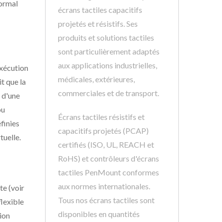
normal
écrans tactiles capacitifs
projetés et résistifs. Ses
produits et solutions tactiles
sont particulièrement adaptés
aux applications industrielles,
exécution
médicales, extérieures,
t que la
commerciales et de transport.
e d'une
ou
Écrans tactiles résistifs et
finies
capacitifs projetés (PCAP)
tuelle.
certifiés (ISO, UL, REACH et
RoHS) et contrôleurs d'écrans
tactiles PenMount conformes
aux normes internationales.
te (voir
Tous nos écrans tactiles sont
flexible
disponibles en quantités
ion