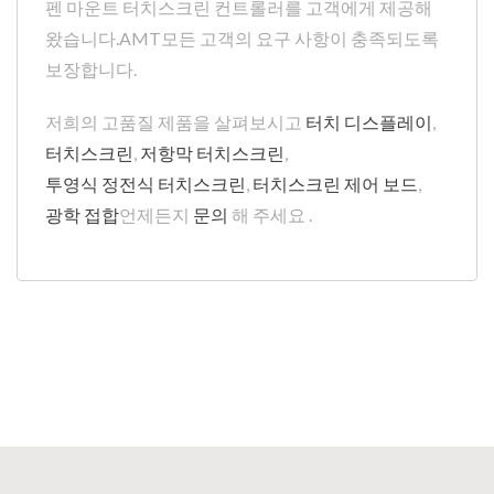
펜 마운트 터치스크린 컨트롤러를 고객에게 제공해
왔습니다.AMT모든 고객의 요구 사항이 충족되도록
보장합니다.
저희의 고품질 제품을 살펴보시고
터치 디스플레이
,
터치스크린
,
저항막 터치스크린
,
투영식 정전식 터치스크린
,
터치스크린 제어 보드
,
광학 접합
언제든지
문의
해 주세요 .