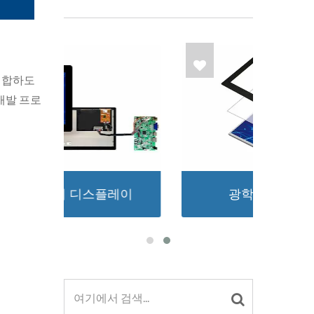
의
 결합하도
개발 프로
레이
광학 접합 서비스
시