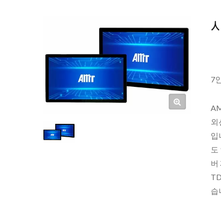
7
AM
외
입
도
버
T
습