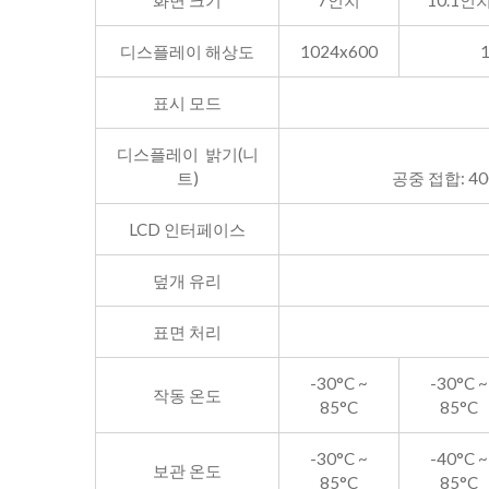
화면 크기
7인치
10.1인
디스플레이 해상도
1024x600
표시 모드
디스플레이
밝기(니
트)
공중 접합: 40
LCD 인터페이스
덮개 유리
표면 처리
-30°C ~
-30°C ~
작동 온도
85°C
85°C
-30°C ~
-40°C ~
보관 온도
85°C
85°C