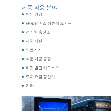
제품 적용 분야
야외 환경
ePaper 버스 정류장 표지판
전기차 충전소
세차 시설
의료기기
식품 가공 공장
티켓 발권 키오스크
주차 요금 정산기
기타