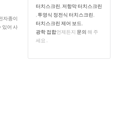
터치스크린
,
저항막 터치스크린
,
투영식 정전식 터치스크린
,
 전자종이
터치스크린 제어 보드
,
 있어 사
광학 접합
언제든지
문의
해 주
세요 .