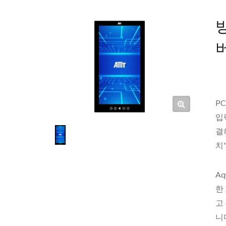
P
입
결
치
A
한
고
니