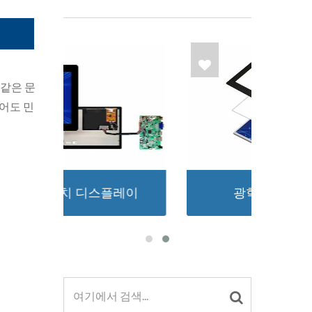
의
 같은 문
있어도 민
레이
광학 접합 서비스
시