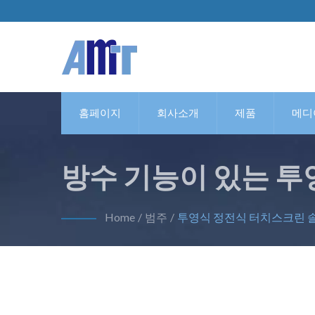
홈페이지
회사소개
제품
메디
방수 기능이 있는 투
Home
/
범주
/
투영식 정전식 터치스크린 