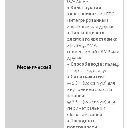
0,7–2,8 мм
●
Конструкция
хвостовика
: тип FPC,
интегрированный
хвостовик или другие
●
Тип концевого
элемента хвостовика
:
ZIF, Berg, AMP,
совместимый с AMP или
другие
●
Способ ввода
: палец,
Механический
в перчатке, стилус
●
Сила нажатия
:
◎ 1,5 Н (максимум) для
внутренней области
касания
◎ 2,5 Н (максимум) для
периметральной
области касания
●
Твердость
поверхности
: