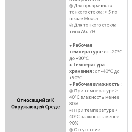
◎ Для прозрачного
тонкого стекла: > 5 по
шкале Мооса
◎ Для тонкого стекла
типа AG: 7H
●
Рабочая
температура
: от -30°C
до +80°C
●
Температура
хранения
: от -40°C до
+90°C
●
Рабочая влажность
:
◎ При температуре ≥
40°C влажность менее
Относящийся К
80%
Окружающей Среде
◎ При температуре <
40°C влажность менее
90%
◎ Отсутствие