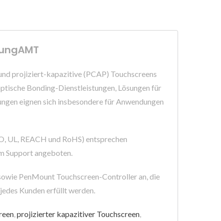
igungAMT
nd projiziert-kapazitive (PCAP) Touchscreens
ische Bonding-Dienstleistungen, Lösungen für
sungen eignen sich insbesondere für Anwendungen
ISO, UL, REACH und RoHS) entsprechen
em Support angeboten.
 sowie PenMount Touchscreen-Controller an, die
 jedes Kunden erfüllt werden.
reen
,
projizierter kapazitiver Touchscreen
,