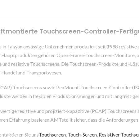
tiftmontierte Touchscreen-Controller-Fert
 Taiwan ansässige Unternehmen produziert seit 1998 resistive u
n Hauptprodukten gehören Open-Frame-Touchscreen-Monitore, opt
ve und resistive Touchscreens. Die Touchscreen-Produkte und -Lö
em Handel und Transportwesen.
ive (PCAP) Touchscreens sowie PenMount-Touchscreen-Controller (
dukte werden in flexiblen Produktionsmengen und mit langfristig
wertige resistive und projiziert-kapazitive (PCAP) Touchscreens
ahren Erfahrung basieren.AMTstellt sicher, dass die Anforderungen
ontaktieren Sie uns
Touchscreen
,
Touch-Screen
,
Resistiver Touchsc