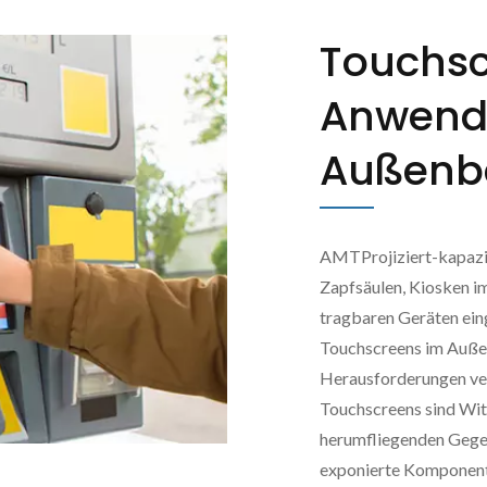
Touchs
Anwend
Außenb
AMTProjiziert-kapazi
Zapfsäulen, Kiosken i
tragbaren Geräten eing
Touchscreens im Außen
Herausforderungen v
Touchscreens sind Wit
herumfliegenden Gege
exponierte Komponente