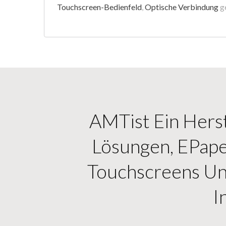
Touchscreen-Bedienfeld
,
Optische Verbindung
ge
AMTist Ein Herst
Lösungen, EPap
Touchscreens Un
I