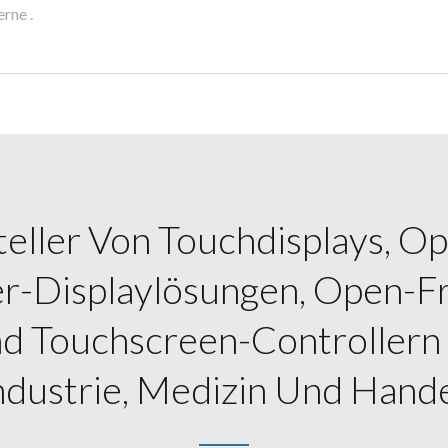
rne .
eller Von Touchdisplays, O
er-Displaylösungen, Open-F
d Touchscreen-Controllern 
ndustrie, Medizin Und Hande