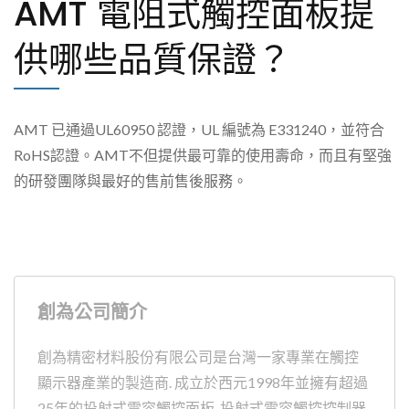
AMT 電阻式觸控面板提
供哪些品質保證？
AMT 已通過UL60950 認證，UL 編號為 E331240，並符合
RoHS認證。AMT不但提供最可靠的使用壽命，而且有堅強
的研發團隊與最好的售前售後服務。
創為公司簡介
創為精密材料股份有限公司是台灣一家專業在觸控
顯示器產業的製造商. 成立於西元1998年並擁有超過
25年的投射式電容觸控面板, 投射式電容觸控控制器,