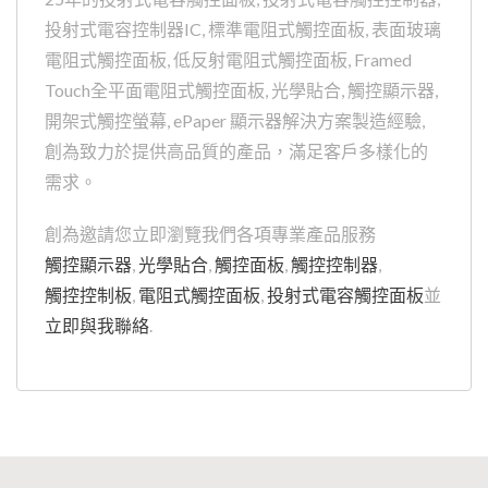
投射式電容控制器IC, 標準電阻式觸控面板, 表面玻璃
電阻式觸控面板, 低反射電阻式觸控面板, Framed
Touch全平面電阻式觸控面板, 光學貼合, 觸控顯示器,
開架式觸控螢幕, ePaper 顯示器解決方案製造經驗,
創為致力於提供高品質的產品，滿足客戶多樣化的
需求。
創為邀請您立即瀏覽我們各項專業產品服務
觸控顯示器
,
光學貼合
,
觸控面板
,
觸控控制器
,
觸控控制板
,
電阻式觸控面板
,
投射式電容觸控面板
並
立即與我聯絡
.