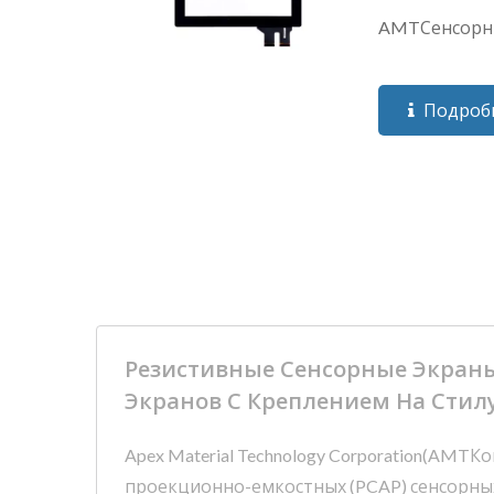
AMTСенсорны
Подроб
Резистивные Сенсорные Экраны
Экранов С Креплением На Стил
Apex Material Technology Corporation(AMT
проекционно-емкостных (PCAP) сенсорных