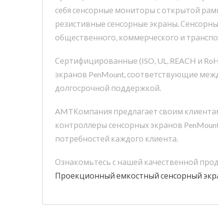
себя сенсорные мониторы с открытой рамк
резистивные сенсорные экраны. Сенсорны
общественного, коммерческого и трансп
Сертифицированные (ISO, UL, REACH и Ro
экранов PenMount, соответствующие межд
долгосрочной поддержкой.
AMTКомпания предлагает своим клиентам
контроллеры сенсорных экранов PenMount
потребностей каждого клиента.
Ознакомьтесь с нашей качественной про
Проекционный емкостный сенсорный экр