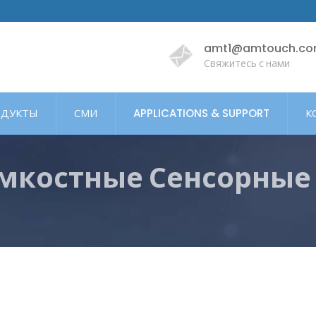
amt1@amtouch.co
Свяжитесь с нами
ДУКТЫ
СМИ
APPLICATIONS & SUPPORT
К
мкостные Сенсорные