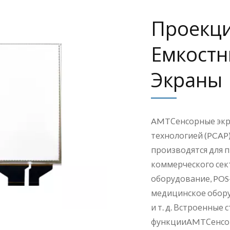
Проекц
Емкостн
Экраны
AMTСенсорные экр
технологией (PCAP
производятся для 
коммерческого сек
оборудование, POS
медицинское обору
и т. д. Встроенные
функцииAMTСенсор