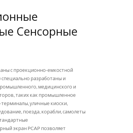
ионные
ые Сенсорные
аны с проекционно-емкостной
) специально разработаны и
промышленного, медицинского и
торов, таких как промышленное
-терминалы, уличные киоски,
дование, поезда, корабли, самолеты
 стандартные
ный экран PCAP позволяет