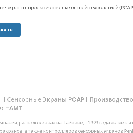
е экраны с проекционно-емкостной технологией (PCAP)
ности
 | Сенсорные Экраны PCAP | Производств
ус -AMT
Компания, расположенная на Тайване, с 1998 года являет
 экранов, а также контроллеров сенсорных экранов Pen