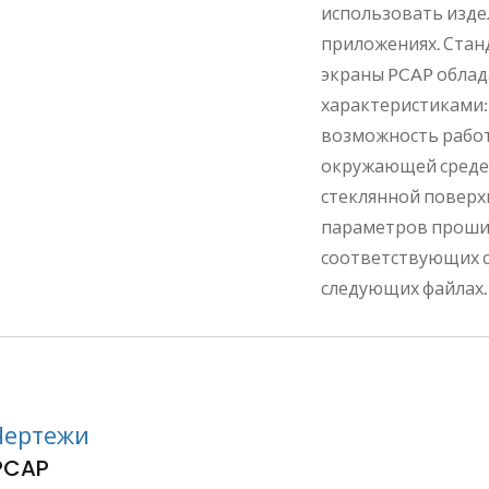
использовать издел
приложениях. Ста
экраны PCAP обла
характеристиками:
возможность работ
окружающей среде,
стеклянной поверх
параметров прошив
соответствующих с
следующих файлах.
Чертежи
PCAP