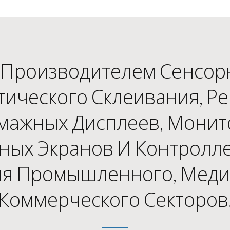
Производителем Сенсор
тического Склеивания, Р
мажных Дисплеев, Монит
рных Экранов И Контролл
ля Промышленного, Меди
Коммерческого Секторов