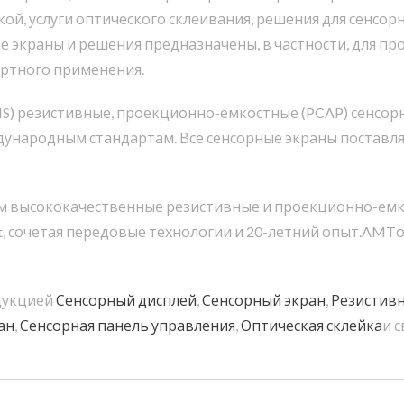
ой, услуги оптического склеивания, решения для сенсо
е экраны и решения предназначены, в частности, для п
ортного применения.
HS) резистивные, проекционно-емкостные (PCAP) сенсор
ународным стандартам. Все сенсорные экраны поставля
 высококачественные резистивные и проекционно-емкос
, сочетая передовые технологии и 20-летний опыт.AMT
дукцией
Сенсорный дисплей
,
Сенсорный экран
,
Резистивн
ан
,
Сенсорная панель управления
,
Оптическая склейка
и 