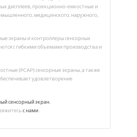
рных дисплеев, проекционно-емкостные и
ромышленного, медицинского, наружного,
ные экраны и контроллеры сенсорных
ются с гибкими объемами производства и
тные (PCAP) сенсорные экраны, а также
обеспечивает удовлетворение
ый сенсорный экран
,
свяжитесь
с нами
.