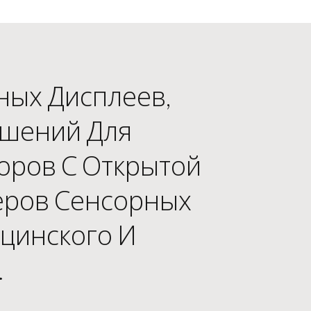
ных Дисплеев,
ешений Для
оров С Открытой
еров Сенсорных
цинского И
.