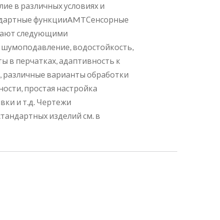
ие в различных условиях и
ндартные функцииAMTСенсорные
дают следующими
 шумоподавление, водостойкость,
ы в перчатках, адаптивность к
 различные варианты обработки
ности, простая настройка
ки и т.д. Чертежи
тандартных изделий см. в