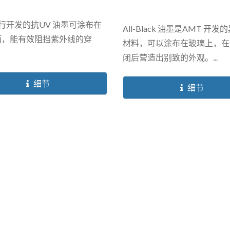
自行开发的抗UV 油墨可涂布在
All-Black 油墨是AMT 开
面，能有效阻挡紫外线的穿
材料，可以涂布在玻璃上，在
闭后营造出别致的外观。...
细节
细节