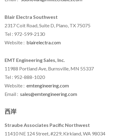
Blair Electra Southwest
2317 Coit Road, Suite D, Plano, TX 75075
Tel : 972-599-2130
Website :
blairelectra.com
EMT Engineering Sales, Inc.
11988 Portland Ave, Burnsville, MN 55337
Tel : 952-888-1020
Website :
emtengineering.com
Email :
sales@emtengineering.com
西岸
Straube Associates Pacific Northwest
11410 NE 124 Street, #229, Kirkland, WA 98034