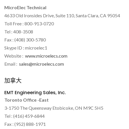
MicroElec Technical
4633 Old Ironsides Drive, Suite 110, Santa Clara, CA 95054
Toll Free : 800-913-0720
Tel : 408-3508
Fax : (408) 300-5780
Skype ID : microelec1
Website :
www.microelecs.com
Email :
sales@microelecs.com
加拿大
EMT Engineering Sales, Inc.
Toronto Office -East
3-1750 The Queensway Etobicoke, ON M9C 5H5
Tel : (416) 459-6844
Fax : (952) 888-1971