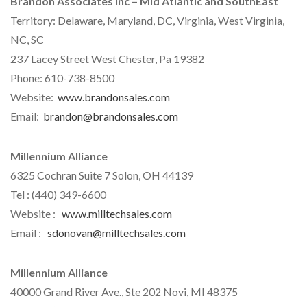
Brandon Associates Inc – Mid Atlantic and SouthEast
Territory: Delaware, Maryland, DC, Virginia, West Virginia,
NC, SC
237 Lacey Street West Chester, Pa 19382
Phone: 610-738-8500
Website:
www.brandonsales.com
Email:
brandon@brandonsales.com
Millennium Alliance
6325 Cochran Suite 7 Solon, OH 44139
Tel : (440) 349-6600
Website :
www.milltechsales.com
Email :
sdonovan@milltechsales.com
Millennium Alliance
40000 Grand River Ave., Ste 202 Novi, MI 48375