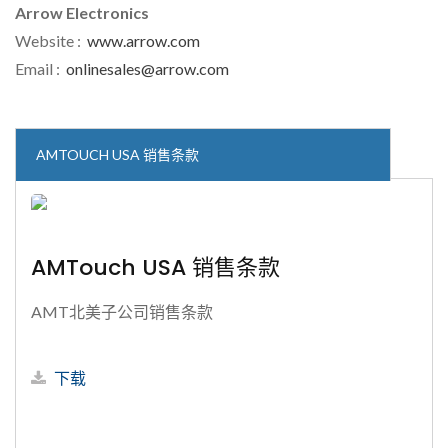
Arrow Electronics
Website :
www.arrow.com
Email :
onlinesales@arrow.com
AMTOUCH USA 销售条款
AMTouch USA 销售条款
AMT北美子公司销售条款
下载