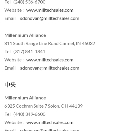
Tel : (248) 536-6700
Website :
www.milltechsales.com
Email :
sdonovan@milltechsales.com
Millennium Alliance
811 South Range Line Road Carmel, IN 46032
Tel : (317) 841-1841
Website :
www.milltechsales.com
Email :
sdonovan@milltechsales.com
中央
Millennium Alliance
6325 Cochran Suite 7 Solon, OH 44139
Tel : (440) 349-6600
Website :
www.milltechsales.com
Email :
sdonovan@milltechsales.com