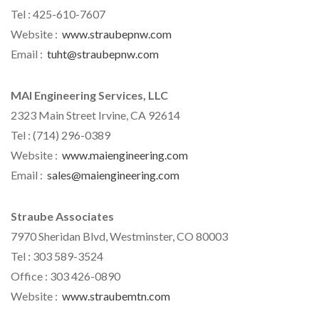
Tel : 425-610-7607
Website :
www.straubepnw.com
Email :
tuht@straubepnw.com
MAI Engineering Services, LLC
2323 Main Street Irvine, CA 92614
Tel : (714) 296-0389
Website :
www.maiengineering.com
Email :
sales@maiengineering.com
Straube Associates
7970 Sheridan Blvd, Westminster, CO 80003
Tel : 303 589-3524
Office : 303 426-0890
Website :
www.straubemtn.com