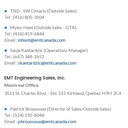
TBD - SW Ontario (Outside Sales)
Tel : (416) 805-3104
Myles Hunt (Outside Sales - GTA)
Tel : (416) 459-6844
Email :
mhunt@emtcanada.com
Sanja Kantardzic (Operations Manager)
Tel : (647) 348-2652
Email :
skantardzic@emtcanada.com
EMT Engineering Sales, Inc.
Montreal Office
3551 St. Charles Blvd. - Ste. 512 Kirkland, Quebec H9H 3C4
Patrick Broussoux (Director of Sales/Outside Sales)
Tel : (514) 592-8048
Email :
pbroussoux@emtcanada.com