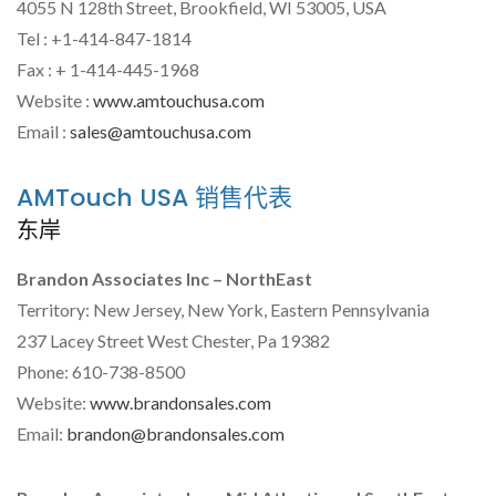
4055 N 128th Street, Brookfield, WI 53005, USA
Tel : +1-414-847-1814
Fax : + 1-414-445-1968
Website :
www.amtouchusa.com
Email :
sales@amtouchusa.com
AMTouch USA 销售代表
东岸
Brandon Associates Inc – NorthEast
Territory: New Jersey, New York, Eastern Pennsylvania
237 Lacey Street West Chester, Pa 19382
Phone: 610-738-8500
Website:
www.brandonsales.com
Email:
brandon@brandonsales.com