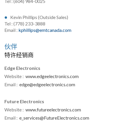
Tel : (604) 984-0025
Kevin Phillips (Outside Sales)
Tel : (778) 233-3888
Email :
kphillips@emtcanada.com
伙伴
特许经销商
Edge Electronics
Website :
www.edgeelectronics.com
Email :
edge@edgeelectronics.com
Future Electronics
Website :
www.futureelectronics.com
Email :
e_services@FutureElectronics.com