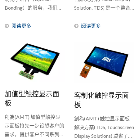
Bonding）的服务，我们是
Solution, TDS) 是一个整合
采用Lucent...
型的触控显示器解决方案，
具有高亮度、广温、抗
阅读更多
阅读更多
UV、抗杂讯等功能，即使
在工厂机器、医疗设备、轨
道交通和户外应用等恶劣环
境下，也能提供稳定的操
作。...
加值型触控显示面
客制化触控显示面
板
板
創為(AMT) 加值型触控显
創為(AMT) 触控显示面板
示面板抢先一步设想客户的
解决方案(TDS, Touchscreen
需求，提供客户不同系列的
Display Solutions) 减省了客