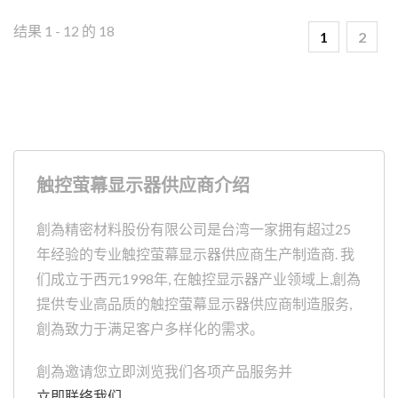
质感。过去消费或商用市场
以无边框设计搭配全平面触
结果 1 - 12 的 18
1
2
控产品营造出时尚、典雅等
不同风格，成功吸引消费者
的目光；近来一些工业及医
疗应用也开始导入全平面触
控面板，让产品造型优雅简
洁。
触控萤幕显示器供应商介绍
創為精密材料股份有限公司是台湾一家拥有超过25
年经验的专业触控萤幕显示器供应商生产制造商. 我
们成立于西元1998年, 在触控显示器产业领域上,創為
提供专业高品质的触控萤幕显示器供应商制造服务,
創為致力于满足客户多样化的需求。
創為邀请您立即浏览我们各项产品服务并
立即联络我们
.