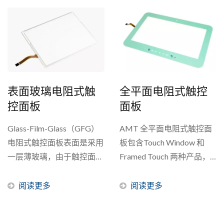
定应用中，使用电阻式触控
射率，可增加阳光下的易读
技术和多点触控至关重要，
性。...
即使在面临杂讯干扰或触控
面板表面出现水、血液、生
理食盐水、海水等情况下，
触控面板也必须能够保持正
表面玻璃电阻式触
全平面电阻式触控
常操作。此外，对于某些特
控面板
面板
殊设备，更需要具备优异的
EMI性能，并且绝不能出现
Glass-Film-Glass（GFG）
AMT 全平面电阻式触控面
误报点。...
电阻式触控面板表面是采用
板包含Touch Window 和
一层薄玻璃，由于触控面板
Framed Touch 两种产品，
的表面是玻璃而不是薄膜，
它是将触控面板、边框及机
因此GFG...
壳整合成全平面的造型，并
阅读更多
阅读更多
结合多变的外观与丰富的色
彩，使机体更为俐落并富有